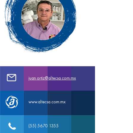
juan.ortiz@altecsa.com.mx
www.altecsa.com.mx
(55) 5670 1355