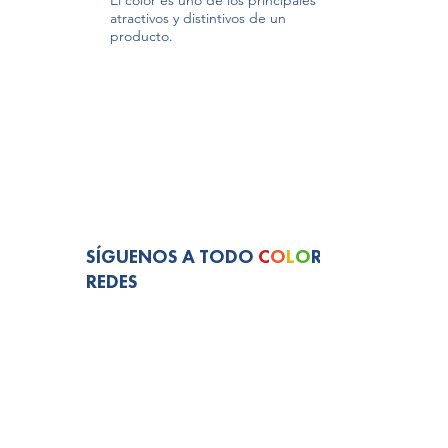
El color es uno de los principales
atractivos y distintivos de un
producto.
​SÍGUENOS A TODO
C
O
L
O
R EN
REDES