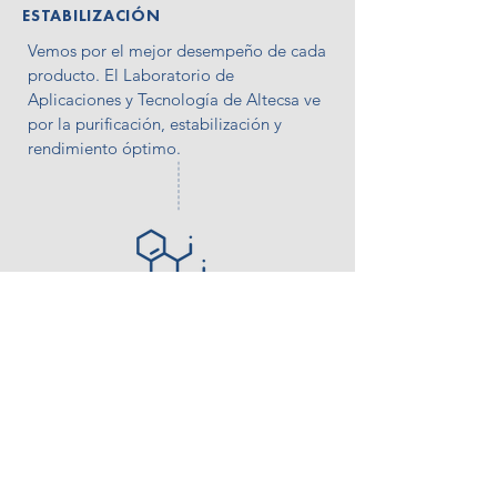
ESTABILIZACIÓN
Vemos por el mejor desempeño de cada
producto. El Laboratorio de
Aplicaciones y Tecnología de Altecsa ve
por la purificación, estabilización y
rendimiento óptimo.
FORMULACIÓN
Nuestros científicos de Investigación &
Desarrollo crean fórmulas innovadoras y
hechas a la medida para cada cliente.