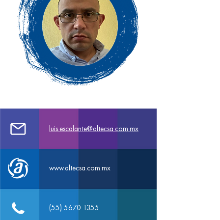
luis.escalante@altecsa.com.mx
www.altecsa.com.mx
(55) 5670 1355