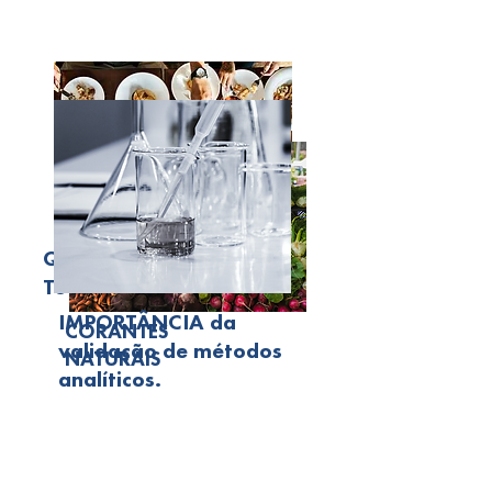
QuaLact®
Total Force
IMPORTÂNCIA da
CORANTES
validação de métodos
NATURAIS
analíticos.