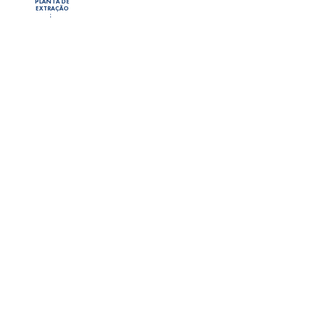
PLANTA DE
EXTRAÇÃO
ESTABILIZAÇÃO
FORMULAÇÃO
MERCADO
LINHAS DE
PRODUTO