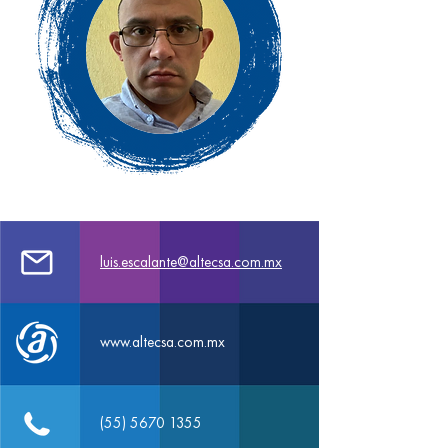
luis.escalante@altecsa.com.mx
www.altecsa.com.mx
(55) 5670 1355