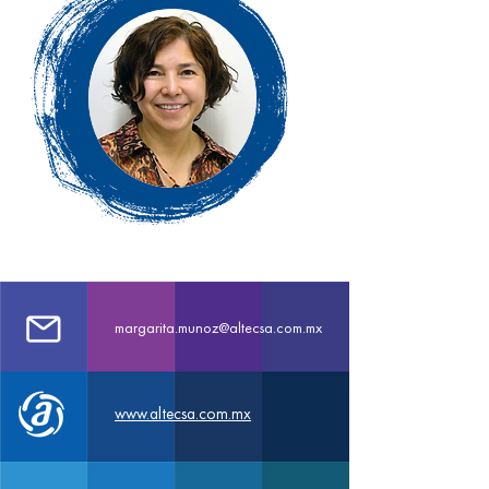
margarita.munoz@altecsa.com.mx
www.altecsa.com.mx